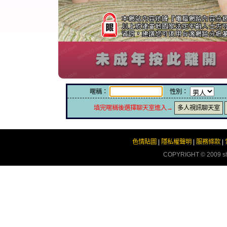
暱稱：
性別：
填完暱稱後選擇聊天室進入→
多人視訊聊天室
色情貼圖
|
隱私權聲明
|
服務條款
|
COPYRIGHT © 2009
s